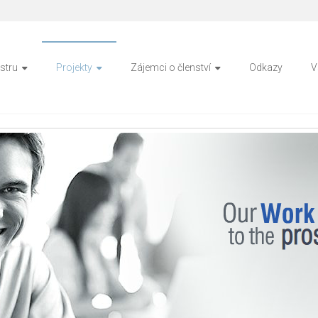
LUSTER
stru
Projekty
Zájemci o členství
Odkazy
V